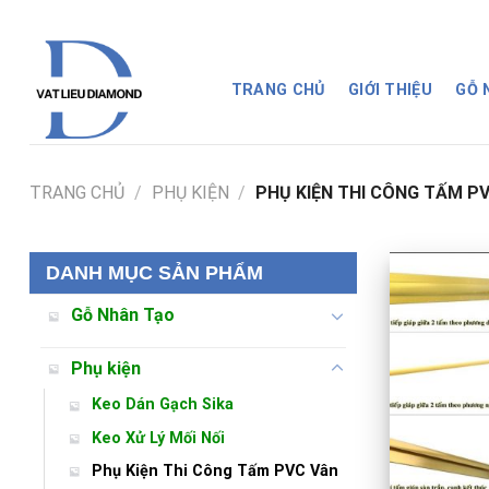
Skip
to
content
TRANG CHỦ
GIỚI THIỆU
GỖ
TRANG CHỦ
/
PHỤ KIỆN
/
PHỤ KIỆN THI CÔNG TẤM P
DANH MỤC SẢN PHẨM
Gỗ Nhân Tạo
Phụ kiện
Keo Dán Gạch Sika
Keo Xử Lý Mối Nối
Phụ Kiện Thi Công Tấm PVC Vân