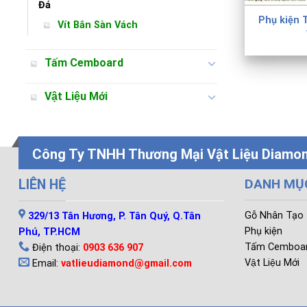
Đá
Phụ kiện 
Vít Bắn Sàn Vách
Tấm Cemboard
Vật Liệu Mới
Công Ty TNHH Thương Mại Vật Liệu Diamo
DANH MỤ
LIÊN HỆ
Gỗ Nhân Tạo
329/13 Tân Hương, P. Tân Quý, Q.Tân
Phụ kiện
Phú, TP.HCM
Tấm Cemboa
Điện thoại:
0903 636 907
Vật Liệu Mới
Email:
vatlieudiamond@gmail.com