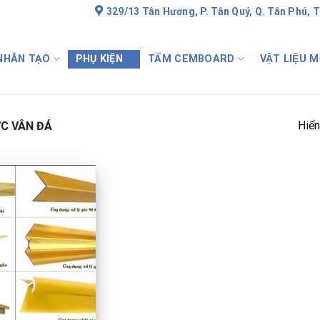
329/13 Tân Hương, P. Tân Quý, Q. Tân Phú, 
 NHÂN TẠO
PHỤ KIỆN
TẤM CEMBOARD
VẬT LIỆU M
Hiển
VC VÂN ĐÁ