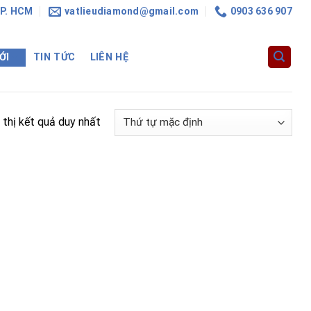
TP. HCM
vatlieudiamond@gmail.com
0903 636 907
ỚI
TIN TỨC
LIÊN HỆ
 thị kết quả duy nhất