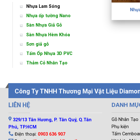
Nhựa Lam Sóng
Nhự
Nhựa ốp tường Nano
Sàn Nhựa Giả Gỗ
Sàn Nhựa Hèm Khóa
Sơn giả gỗ
Tấm Ốp Nhựa 3D PVC
Thảm Cỏ Nhân Tạo
Công Ty TNHH Thương Mại Vật Liệu Diamo
DANH MỤ
LIÊN HỆ
Gỗ Nhân Tạo
329/13 Tân Hương, P. Tân Quý, Q.Tân
Phụ kiện
Phú, TP.HCM
Tấm Cemboa
Điện thoại:
0903 636 907