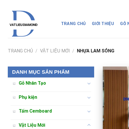
Skip
to
content
TRANG CHỦ
GIỚI THIỆU
GỖ
TRANG CHỦ
/
VẬT LIỆU MỚI
/
NHỰA LAM SÓNG
DANH MỤC SẢN PHẨM
Gỗ Nhân Tạo
Phụ kiện
Tấm Cemboard
Vật Liệu Mới