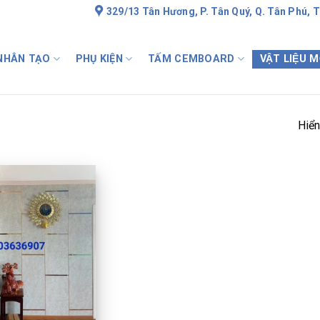
329/13 Tân Hương, P. Tân Quý, Q. Tân Phú, 
 NHÂN TẠO
PHỤ KIỆN
TẤM CEMBOARD
VẬT LIỆU M
Hiển