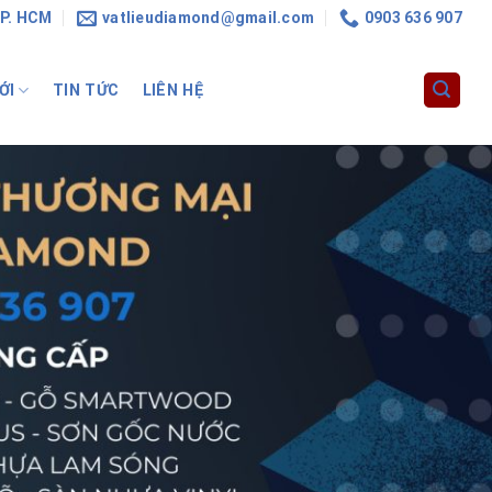
TP. HCM
vatlieudiamond@gmail.com
0903 636 907
ỚI
TIN TỨC
LIÊN HỆ