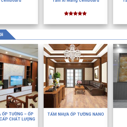
 Cemboard
Tấm Xi Măng Cemboard
Tấ
Được xếp
hạng
5.00
5 sao
́i
 ỐP TƯỜNG – ỐP
TẤM NHỰA ỐP TƯỜNG NANO
CẤP CHẤT LƯỢNG