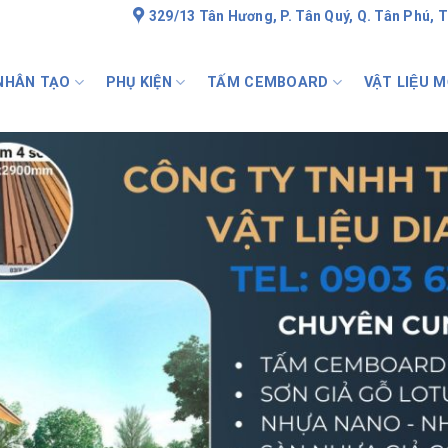
329/13 Tân Hương, P. Tân Quý, Q. Tân Phú, 
 NHÂN TẠO
PHỤ KIỆN
TẤM CEMBOARD
VẬT LIỆU M