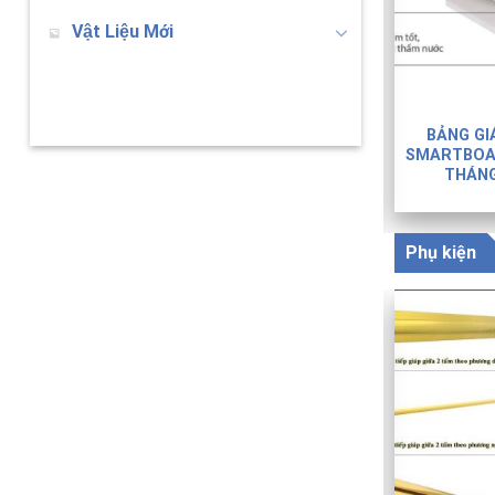
Vật Liệu Mới
BẢNG GI
 giả gỗ
Nhựa Nano
SMARTBOAR
THÁNG
Phụ kiện