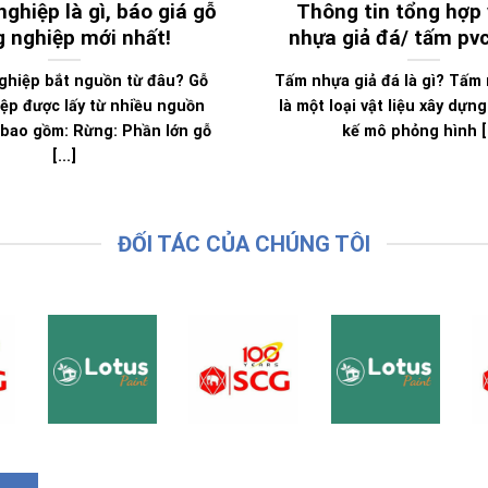
ghiệp là gì, báo giá gỗ
Thông tin tổng hợp
 nghiệp mới nhất!
nhựa giả đá/ tấm pv
ghiệp bắt nguồn từ đâu? Gỗ
Tấm nhựa giả đá là gì? Tấm 
ệp được lấy từ nhiều nguồn
là một loại vật liệu xây dựn
bao gồm: Rừng: Phần lớn gỗ
kế mô phỏng hình [.
[...]
ĐỐI TÁC CỦA CHÚNG TÔI