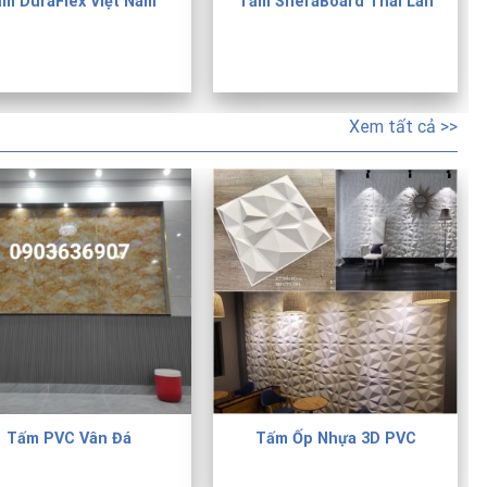
m DuraFlex Việt Nam
Tấm SheraBoard Thái Lan
Xem tất cả >>
Tấm PVC Vân Đá
Tấm Ốp Nhựa 3D PVC