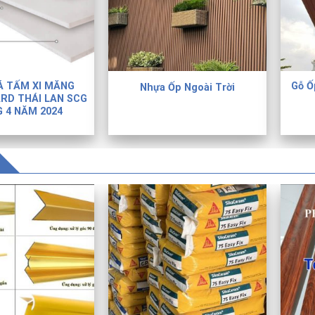
Á TẤM XI MĂNG
Gỗ Ố
Nhựa Ốp Ngoài Trời
D THÁI LAN SCG
 4 NĂM 2024