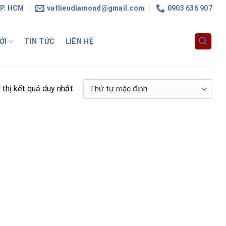
TP. HCM
vatlieudiamond@gmail.com
0903 636 907
ỚI
TIN TỨC
LIÊN HỆ
 thị kết quả duy nhất