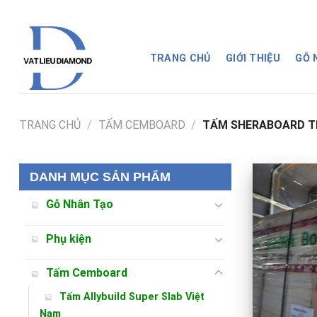
Skip
to
content
TRANG CHỦ
GIỚI THIỆU
GỖ
TRANG CHỦ
/
TẤM CEMBOARD
/
TẤM SHERABOARD T
DANH MỤC SẢN PHẨM
Gỗ Nhân Tạo
Phụ kiện
Tấm Cemboard
Tấm Allybuild Super Slab Việt
Nam