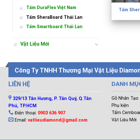
Tấm DuraFlex Việt Nam
Tấm Sher
Tấm SheraBoard Thái Lan
Tấm Smartboard Thái Lan
Vật Liệu Mới
Công Ty TNHH Thương Mại Vật Liệu Diamo
DANH MỤ
LIÊN HỆ
Gỗ Nhân Tạo
329/13 Tân Hương, P. Tân Quý, Q.Tân
Phụ kiện
Phú, TP.HCM
Tấm Cemboa
Điện thoại:
0903 636 907
Vật Liệu Mới
Email:
vatlieudiamond@gmail.com