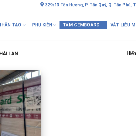
329/13 Tân Hương, P. Tân Quý, Q. Tân Phú, 
 NHÂN TẠO
PHỤ KIỆN
TẤM CEMBOARD
VẬT LIỆU M
Hiển
HÁI LAN