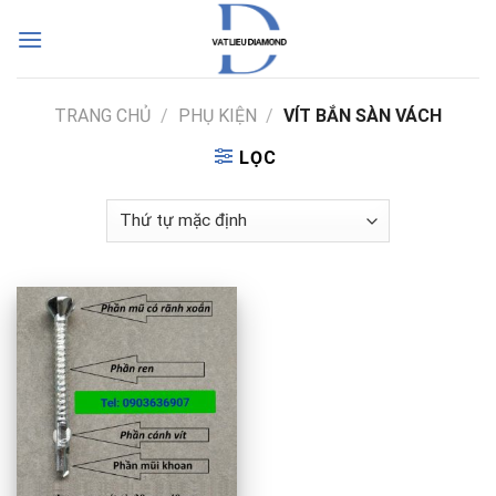
Skip
to
content
TRANG CHỦ
/
PHỤ KIỆN
/
VÍT BẮN SÀN VÁCH
LỌC