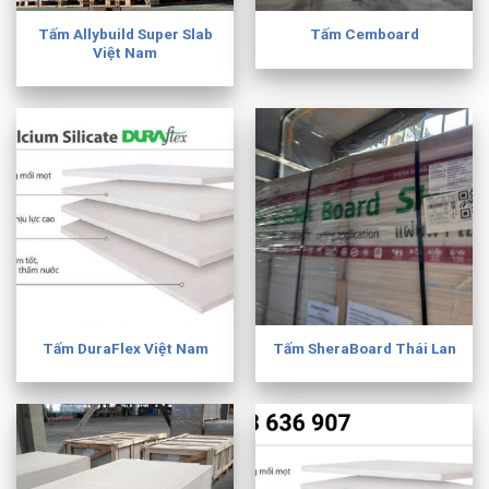
Tấm Allybuild Super Slab
Tấm Cemboard
Việt Nam
Tấm DuraFlex Việt Nam
Tấm SheraBoard Thái Lan