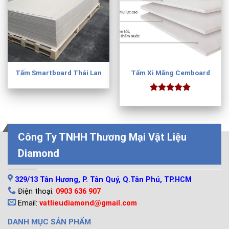
Tấm Smartboard Thái Lan
Tấm Xi Măng Cemboard
Được xếp
hạng
5.00
5 sao
Công Ty TNHH Thương Mại Vật Liệu
Diamond
LIÊN HỆ
329/13 Tân Hương, P. Tân Quý, Q.Tân Phú, TP.HCM
Điện thoại:
0903 636 907
Email:
vatlieudiamond@gmail.com
DANH MỤC SẢN PHẨM