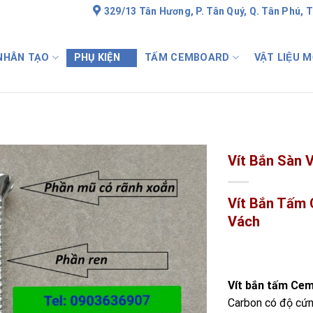
329/13 Tân Hương, P. Tân Quý, Q. Tân Phú, 
 NHÂN TẠO
PHỤ KIỆN
TẤM CEMBOARD
VẬT LIỆU M
Vít Bắn Sàn 
Vít Bắn Tấm
Vách
Vít bắn tấm Ce
Carbon có độ cứn