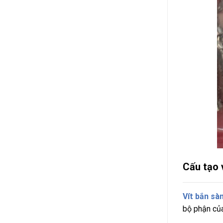
Cấu tạo 
Vít bắn sà
bộ phận của