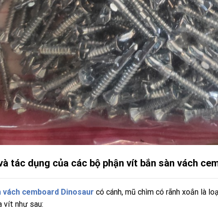
và tác dụng của các bộ phận vít bắn sàn vách ce
n vách cemboard Dinosaur
có cánh, mũ chìm có rãnh xoắn là lo
 vít như sau: