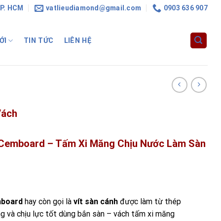
TP. HCM
vatlieudiamond@gmail.com
0903 636 907
ỚI
TIN TỨC
LIÊN HỆ
Vách
 Cemboard – Tấm Xi Măng Chịu Nước Làm Sàn
mboard
hay còn gọi là
vít sàn cánh
được làm từ thép
g và chịu lực tốt dùng bắn sàn – vách tấm xi măng