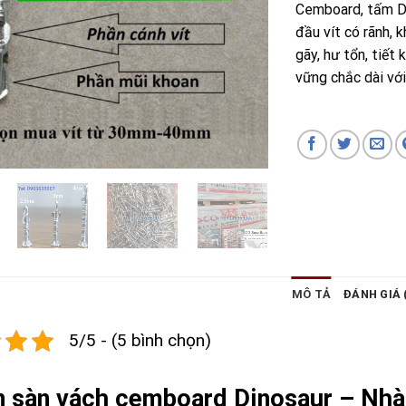
Cemboard, tấm Du
đầu vít có rãnh, 
gãy, hư tổn, tiết 
vững chắc dài với
MÔ TẢ
ĐÁNH GIÁ 
5/5 - (5 bình chọn)
n sàn vách cemboard Dinosaur – Nhà