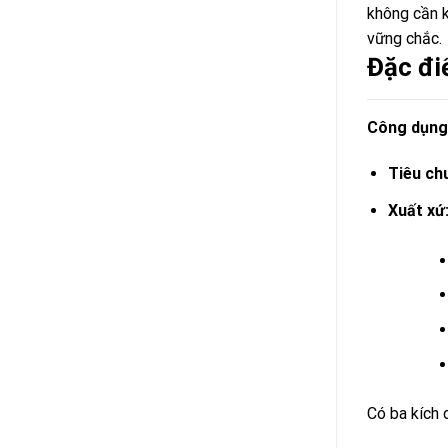
không cần k
vững chắc.
Đặc đi
Công dụng
Tiêu ch
Xuất xứ
Có ba kích 