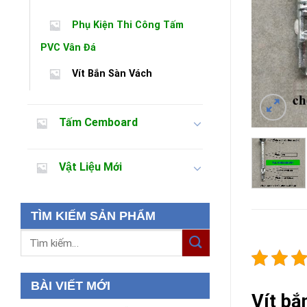
Phụ Kiện Thi Công Tấm
PVC Vân Đá
Vít Bắn Sàn Vách
Tấm Cemboard
Vật Liệu Mới
TÌM KIẾM SẢN PHẨM
Tìm
kiếm:
BÀI VIẾT MỚI
Vít bắ