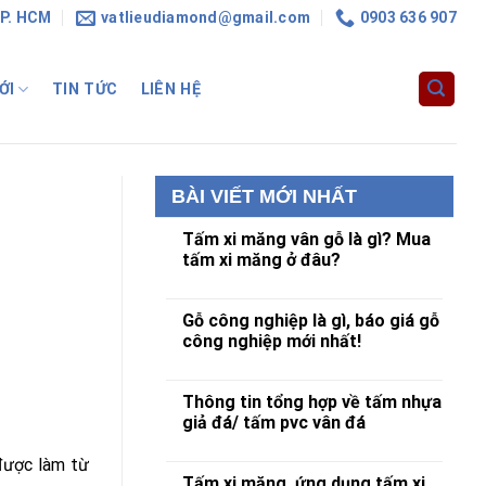
TP. HCM
vatlieudiamond@gmail.com
0903 636 907
ỚI
TIN TỨC
LIÊN HỆ
BÀI VIẾT MỚI NHẤT
Tấm xi măng vân gỗ là gì? Mua
tấm xi măng ở đâu?
Gỗ công nghiệp là gì, báo giá gỗ
công nghiệp mới nhất!
Thông tin tổng hợp về tấm nhựa
giả đá/ tấm pvc vân đá
 được làm từ
Tấm xi măng, ứng dụng tấm xi