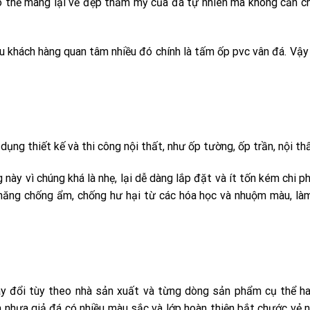
ó thể mang lại vẻ đẹp thẩm mỹ của đá tự nhiên mà không cần ch
khách hàng quan tâm nhiều đó chính là tấm ốp pvc vân đá. Vậy
 thiết kế và thi công nội thất, như ốp tường, ốp trần, nội thấ
y vì chúng khá là nhẹ, lại dễ dàng lắp đặt và ít tốn kém chi ph
hả năng chống ẩm, chống hư hại từ các hóa học và nhuộm màu, là
y đổi tùy theo nhà sản xuất và từng dòng sản phẩm cụ thể ha
m nhựa giả đá có nhiều màu sắc và lớp hoàn thiện bắt chước vẻ 