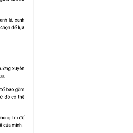
nh lá, xanh
 chọn để lựa
hường xuyên
au:
u tố bao gồm
Từ đó có thể
chúng tôi để
ể của mình.