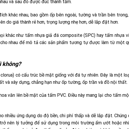
 nhau và sau đó được đúc thành tấm.
ích khác nhau, bao gồm ốp bên ngoài, tường và trần bên trong,
 do giá thành rẻ hơn, trọng lượng nhẹ hơn, dễ lắp đặt hơn.
gọi khác như tấm nhựa giả đá composite (SPC) hay tấm nhựa vin
 cho nhau để mô tả các sản phẩm tương tự được làm từ một qu
gì không?
lorua) có cấu trúc bề mặt giống với đá tự nhiên. Đây là một lo
ất và xây dựng, chẳng hạn như ốp tường, ốp trần và đồ nội thất.
 hoa văn lên bề mặt của tấm PVC. Điều này mang lại cho tấm một
 nhiều ứng dụng do độ bền, chi phí thấp và dễ lắp đặt. Chúng 
g trở nên lý tưởng để sử dụng trong môi trường ẩm ướt hoặc n