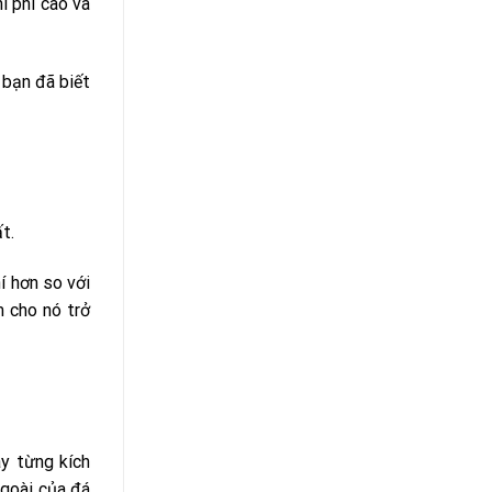
i phí cao và
 bạn đã biết
t.
í hơn so với
m cho nó trở
y từng kích
ngoài của đá