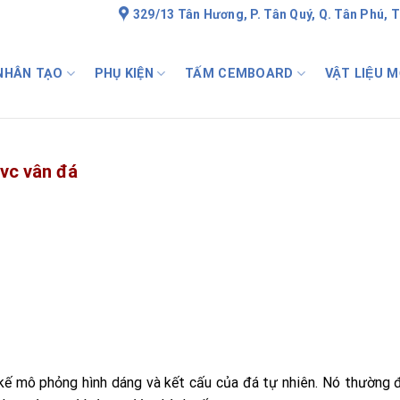
329/13 Tân Hương, P. Tân Quý, Q. Tân Phú, 
 NHÂN TẠO
PHỤ KIỆN
TẤM CEMBOARD
VẬT LIỆU M
pvc vân đá
 kế mô phỏng hình dáng và kết cấu của đá tự nhiên. Nó thường