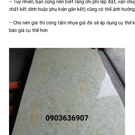
– Tuy nhiên, bạn cũng nên biết rằng chi phí lắp đặt, vận ch
chất kết dính hoặc phụ kiện gắn kết) cũng có thể ảnh hưởng
– Cho nên giá thi công tấm nhựa giả đá sẽ áp dụng cụ thể k
báo giá cụ thể hơn.