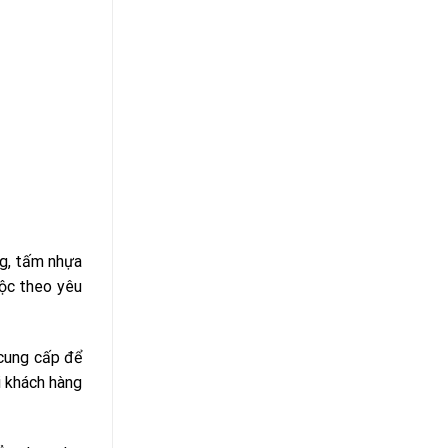
ng, tấm nhựa
uộc theo yêu
 cung cấp để
i khách hàng