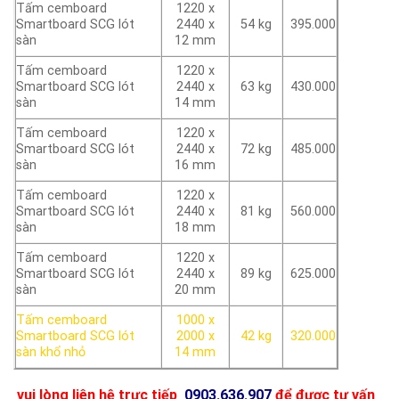
Tấm cemboard
1220 x
Smartboard SCG lót
2440 x
54 kg
395.000
sàn
12 mm
Tấm cemboard
1220 x
Smartboard SCG lót
2440 x
63 kg
430.000
sàn
14 mm
Tấm cemboard
1220 x
Smartboard SCG lót
2440 x
72 kg
485.000
sàn
16 mm
Tấm cemboard
1220 x
Smartboard SCG lót
2440 x
81 kg
560.000
sàn
18 mm
Tấm cemboard
1220 x
Smartboard SCG lót
2440 x
89 kg
625.000
sàn
20 mm
Tấm cemboard
1000 x
Smartboard SCG lót
2000 x
42 kg
320.000
sàn khổ nhỏ
14 mm
vui lòng liên hệ trực tiếp
0903.636.907
để được tư vấn