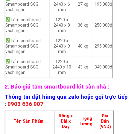
Smartboard SCG
2440 x 6
27 kg
195.000₫
vách ngăn
mm
Tấm cemboard
1220 x
Smartboard SCG
2440 x 8
36 kg
250.000₫
vách ngăn
mm
Tấm cemboard
1220 x
Smartboard SCG
2440 x 9
40 kg
295.000₫
vách ngăn
mm
Tấm cemboard
1220 x
Smartboard SCG
2440 x 10
43 kg
340.000₫
vách ngăn
mm
2. Báo giá tấm smartboard lót sàn nhà :
Thông tin đặt hàng qua zalo hoặc gọi trực tiếp
:
0903 636 907
Rộng x
Giá
Trọng
Tên Sản Phẩm
Dài x
Bán
Lượng
Dày
(VND)