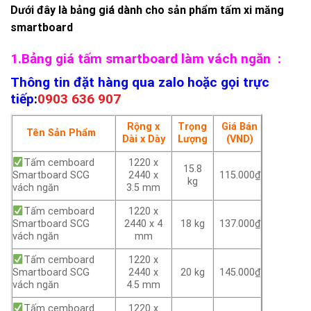
Dưới đây là bảng giá dành cho sản phẩm tấm xi măng
smartboard
1.Bảng giá tấm smartboard làm vách ngăn :
Thông tin đặt hàng qua zalo hoặc gọi trực
tiếp
:
0903 636 907
Rộng x
Trọng
Giá Bán
Tên Sản Phẩm
Dài x Dày
Lượng
(VND)
Tấm cemboard
1220 x
15.8
Smartboard SCG
2440 x
115.000₫
kg
vách ngăn
3.5 mm
Tấm cemboard
1220 x
Smartboard SCG
2440 x 4
18 kg
137.000₫
vách ngăn
mm
Tấm cemboard
1220 x
Smartboard SCG
2440 x
20 kg
145.000₫
vách ngăn
4.5 mm
Tấm cemboard
1220 x