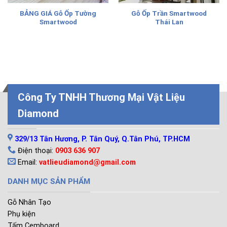
BẢNG GIÁ Gỗ Ốp Tường
Gỗ Ốp Trần Smartwood
Smartwood
Thái Lan
Công Ty TNHH Thương Mại Vật Liệu
Diamond
LIÊN HỆ
329/13 Tân Hương, P. Tân Quý, Q.Tân Phú, TP.HCM
Điện thoại:
0903 636 907
Email:
vatlieudiamond@gmail.com
DANH MỤC SẢN PHẨM
Gỗ Nhân Tạo
Phụ kiện
Tấm Cemboard