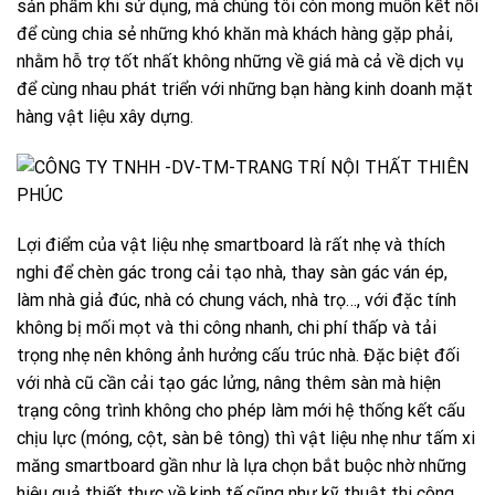
sản phẩm khi sử dụng, mà chúng tôi còn mong muốn kết nối
để cùng chia sẻ những khó khăn mà khách hàng gặp phải,
nhằm hỗ trợ tốt nhất không những về giá mà cả về dịch vụ
để cùng nhau phát triển với những bạn hàng kinh doanh mặt
hàng vật liệu xây dựng.
Lợi điểm của vật liệu nhẹ smartboard là rất nhẹ và thích
nghi để chèn gác trong cải tạo nhà, thay sàn gác ván ép,
làm nhà giả đúc, nhà có chung vách, nhà trọ…, với đặc tính
không bị mối mọt và thi công nhanh, chi phí thấp và tải
trọng nhẹ nên không ảnh hưởng cấu trúc nhà. Đặc biệt đối
với nhà cũ cần cải tạo gác lửng, nâng thêm sàn mà hiện
trạng công trình không cho phép làm mới hệ thống kết cấu
chịu lực (móng, cột, sàn bê tông) thì vật liệu nhẹ như tấm xi
măng smartboard gần như là lựa chọn bắt buộc nhờ những
hiệu quả thiết thực về kinh tế cũng như kỹ thuật thi công.