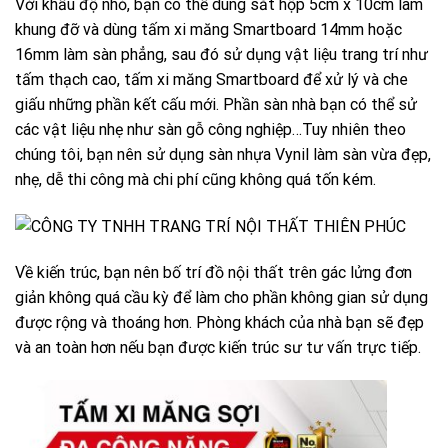
Với khẩu độ nhỏ, bạn có thể dùng sắt hộp 5cm x 10cm làm
khung đỡ và dùng tấm xi măng Smartboard 14mm hoặc
16mm làm sàn phẳng, sau đó sử dụng vật liệu trang trí như
tấm thạch cao, tấm xi măng Smartboard để xử lý và che
giấu những phần kết cấu mới. Phần sàn nhà bạn có thể sử
các vật liệu nhẹ như sàn gỗ công nghiệp…Tuy nhiên theo
chúng tôi, bạn nên sử dụng sàn nhựa Vynil làm sàn vừa đẹp,
nhẹ, dễ thi công mà chi phí cũng không quá tốn kém.
Về kiến trúc, bạn nên bố trí đồ nội thất trên gác lửng đơn
giản không quá cầu kỳ để làm cho phần không gian sử dụng
được rộng và thoáng hơn. Phòng khách của nhà bạn sẽ đẹp
và an toàn hơn nếu bạn được kiến trúc sư tư vấn trực tiếp.