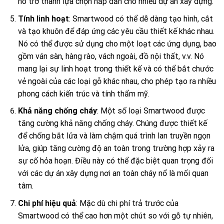
nó trở thành lựa chọn hấp dẫn cho nhiều dự án xây dựng.
Tính linh hoạt
: Smartwood có thể dễ dàng tạo hình, cắt
và tạo khuôn để đáp ứng các yêu cầu thiết kế khác nhau.
Nó có thể được sử dụng cho một loạt các ứng dụng, bao
gồm ván sàn, hàng rào, vách ngoài, đồ nội thất, v.v. Nó
mang lại sự linh hoạt trong thiết kế và có thể bắt chước
vẻ ngoài của các loại gỗ khác nhau, cho phép tạo ra nhiều
phong cách kiến trúc và tính thẩm mỹ.
Khả năng chống cháy
: Một số loại Smartwood được
tăng cường khả năng chống cháy. Chúng được thiết kế
để chống bắt lửa và làm chậm quá trình lan truyền ngọn
lửa, giúp tăng cường độ an toàn trong trường hợp xảy ra
sự cố hỏa hoạn. Điều này có thể đặc biệt quan trọng đối
với các dự án xây dựng nơi an toàn cháy nổ là mối quan
tâm.
Chi phí hiệu quả
: Mặc dù chi phí trả trước của
Smartwood có thể cao hơn một chút so với gỗ tự nhiên,