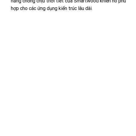
năng chống chịu thời tiết của Smartwood khiến nó phù
hợp cho các ứng dụng kiến trúc lâu dài.