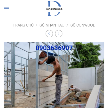
Skip
to
content
TRANG CHỦ
/
GỖ NHÂN TẠO
/
GỖ CONWOOD