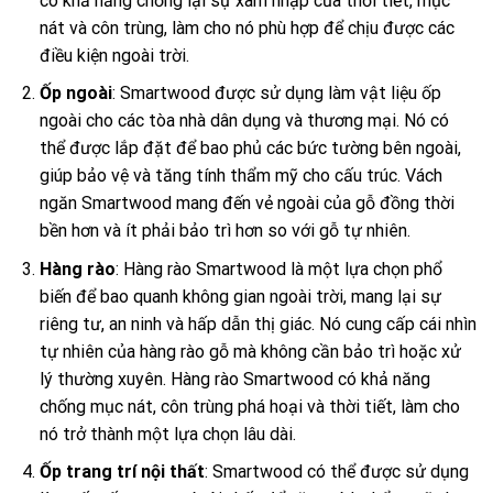
có khả năng chống lại sự xâm nhập của thời tiết, mục
nát và côn trùng, làm cho nó phù hợp để chịu được các
điều kiện ngoài trời.
Ốp ngoài
: Smartwood được sử dụng làm vật liệu ốp
ngoài cho các tòa nhà dân dụng và thương mại. Nó có
thể được lắp đặt để bao phủ các bức tường bên ngoài,
giúp bảo vệ và tăng tính thẩm mỹ cho cấu trúc. Vách
ngăn Smartwood mang đến vẻ ngoài của gỗ đồng thời
bền hơn và ít phải bảo trì hơn so với gỗ tự nhiên.
Hàng rào
: Hàng rào Smartwood là một lựa chọn phổ
biến để bao quanh không gian ngoài trời, mang lại sự
riêng tư, an ninh và hấp dẫn thị giác. Nó cung cấp cái nhìn
tự nhiên của hàng rào gỗ mà không cần bảo trì hoặc xử
lý thường xuyên. Hàng rào Smartwood có khả năng
chống mục nát, côn trùng phá hoại và thời tiết, làm cho
nó trở thành một lựa chọn lâu dài.
Ốp trang trí nội thất
: Smartwood có thể được sử dụng